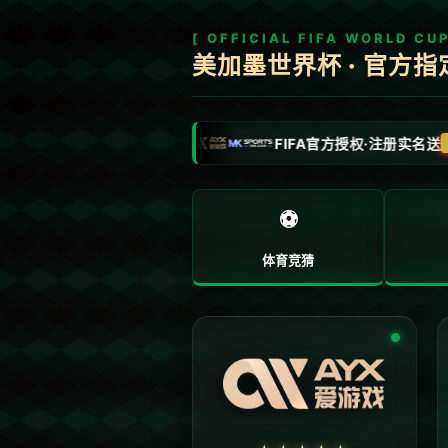
[ OFFICIAL FIFA WORLD CUP
美加墨世界杯 · 官方指定网
FIFA官方授权·注册实名送
38¥
⚽️
体育竞猜