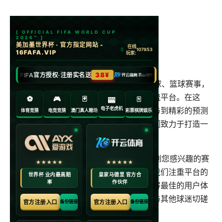
← 返回首页
问鼎体育平台官方22
问鼎体育平台官方22聚焦当下最热门的足球、篮球赛事，
为您提供一个零广告、纯净的球迷互动交流平台。在这
里，您可以轻松获取最新的赛事资讯，参与到精彩的预测
讨论中，并与其他球迷分享您的看法。我们致力于打造一
个高质量的体育社区。
通过问鼎体育平台官方22，您可以快速找到您感兴趣的赛
事信息，并与其他球迷进行深入的交流。我们注重平台的
稳定性和信息更新的及时性，确保您能获得最佳的用户体
验。无论您是想深入了解某场比赛，还是与其他球迷切磋
预测技巧，这里都能满足您的需求。