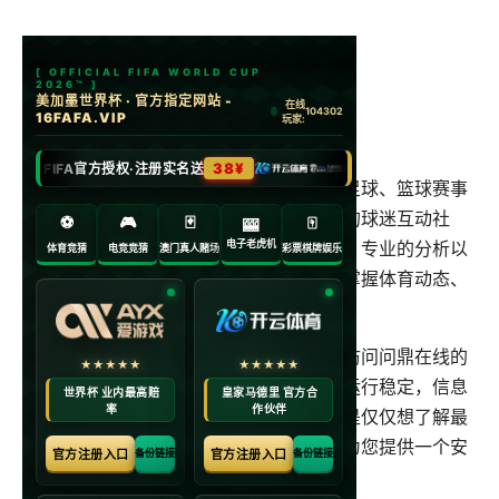
← 返回首页
问鼎体育平台官网网
问鼎体育平台官网网汇聚了全网最热门的足球、篮球赛事
信息，致力于为您打造一个零广告、纯净的球迷互动社
区。在这里，您可以找到详尽的赛事数据、专业的分析以
及与其他球迷实时交流的机会。我们是您掌握体育动态、
分享观点的不二选择。
通过问鼎体育平台官网网，您可以便捷地访问问鼎在线的
各项服务。我们注重用户体验，确保平台运行稳定，信息
更新及时。无论您是想参与赛事预测，还是仅仅想了解最
新的比赛结果，这里都能满足您的需求，为您提供一个安
全、愉悦的体育交流环境。