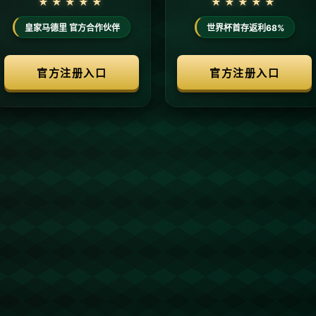
★★★★★
★★★★★
皇家马德里 官方合作伙伴
世界杯首存返利68%
官方注册入口
官方注册入口