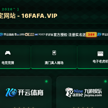
 2026™ ]
站 - 16FAFA.VIP
FIFA官方授权·注册实名送
38¥
🎮
🃏
🎰
电子老虎
电竞竞猜
澳门真人赌场