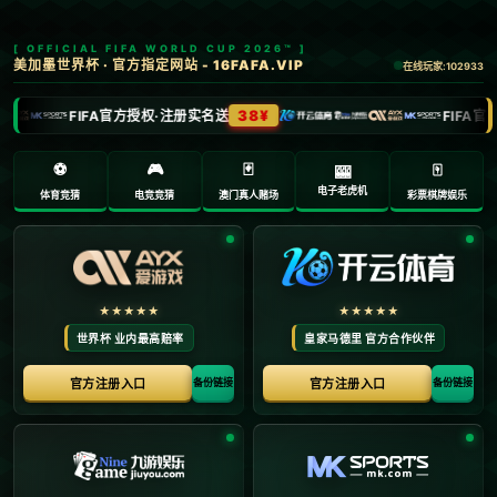
[ OFFICIAL FIFA WORLD CUP 2026™ ]
美加墨世界杯 · 官方指定网站 - 16FAFA.VIP
在线玩家:
102933
38¥
FIFA官方授权·注册实名送
FIFA官方
⚽️
🎮
🃏
🀄️
🎰
电子老虎机
体育竞猜
电竞竞猜
澳门真人赌场
彩票棋牌娱乐
★★★★★
★★★★★
世界杯 业内最高赔率
皇家马德里 官方合作伙伴
官方注册入口
官方注册入口
备份链接
备份链接